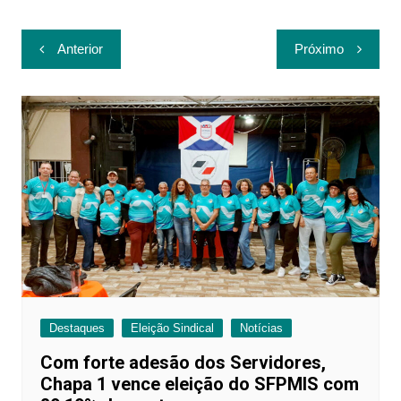
Navegação
Anterior
Próximo
de
Post
Destaques
Eleição Sindical
Notícias
Com forte adesão dos Servidores,
Chapa 1 vence eleição do SFPMIS com