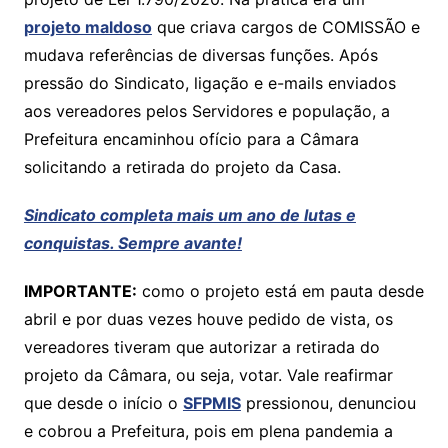
A
b
Li
projeto maldoso
que criava cargos de COMISSÃO e
p
o
n
mudava referências de diversas funções. Após
p
o
k
pressão do Sindicato, ligação e e-mails enviados
k
aos vereadores pelos Servidores e população, a
Prefeitura encaminhou ofício para a Câmara
solicitando a retirada do projeto da Casa.
Sindicato completa mais um ano de lutas e
conquistas. Sempre avante!
IMPORTANTE:
como o projeto está em pauta desde
abril e por duas vezes houve pedido de vista, os
vereadores tiveram que autorizar a retirada do
projeto da Câmara, ou seja, votar. Vale reafirmar
que desde o início o
SFPMIS
pressionou, denunciou
e cobrou a Prefeitura, pois em plena pandemia a