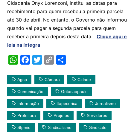
Cidadania Onyx Lorenzoni, institui as datas para
recebimento para quem recebeu a primeira parcela
até 30 de abril. No entanto, o Governo não informou
quando vai pagar a segunda parcela para quem
receber a primeira depois desta data…
Clique aqui e
leia na íntegra
W
F
T
C
S
h
a
w
o
h
at
c
itt
p
ar
Agsp
Câmara
Cidade
s
e
er
y
e
Comunicação
Gritasaopaulo
A
b
Li
Informação
Itapecerica
Jornalismo
p
o
n
p
o
k
Prefeitura
Projetos
Servidores
k
Sfpmis
Sindicalismo
Sindicato