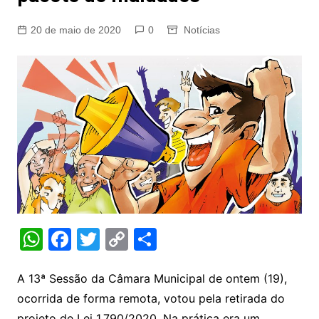
20 de maio de 2020
0
Notícias
W
F
T
C
S
h
a
w
o
h
at
c
itt
p
ar
A 13ª Sessão da Câmara Municipal de ontem (19),
ocorrida de forma remota, votou pela retirada do
s
e
er
y
e
projeto de Lei 1.790/2020. Na prática era um