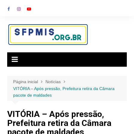
Ir
para
o
conteúdo
Página inicial
Notícias
VITÓRIA – Após pressão, Prefeitura retira da Câmara
pacote de maldades
VITÓRIA – Após pressão,
Prefeitura retira da Câmara
pacote de maldades