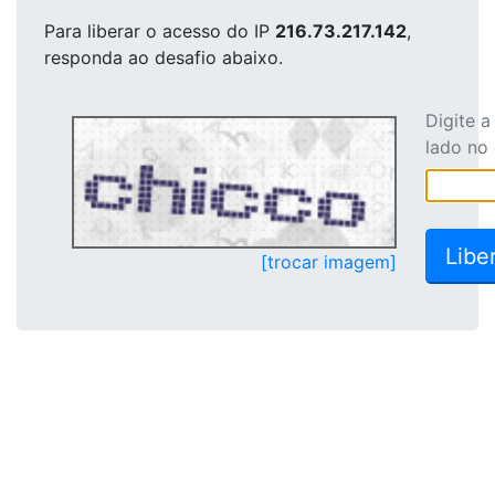
Para liberar o acesso
do IP
216.73.217.142
,
responda ao desafio abaixo.
Digite 
lado no
[trocar imagem]