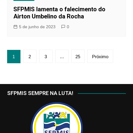
SFPMIS lamenta o falecimento do
Airton Umbelino da Rocha
5 de junho de 2023
0
Navegação
1
2
3
…
25
Próximo
por
posts
SFPMIS SEMPRE NA LUTA!