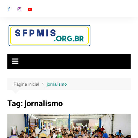
Ir
para
o
conteúdo
Página inicial
jornalismo
Tag:
jornalismo