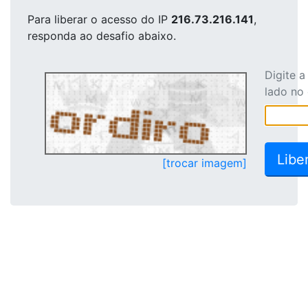
Para liberar o acesso
do IP
216.73.216.141
,
responda ao desafio abaixo.
Digite 
lado no
[trocar imagem]