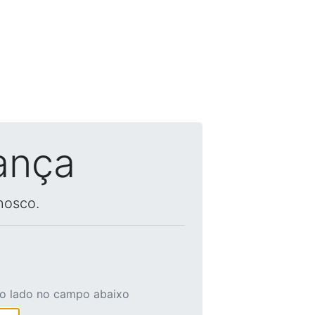
ança
nosco.
ao lado no campo abaixo