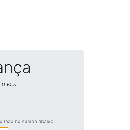
ança
nosco.
ao lado no campo abaixo