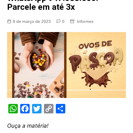
Parcele em até 3x
8 de março de 2023
0
Informes
W
F
T
C
S
h
a
w
o
h
at
c
itt
p
ar
Ouça a matéria!