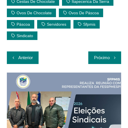
at
c
itt
p
ar
Cestas De Chocolate
Itapecerica Da Serra
s
e
er
y
e
Ovos De Chocolate
Ovos De Páscoa
A
b
Li
Páscoa
Servidores
Sfpmis
p
o
n
p
o
k
Sindicato
k
Navegação
Anterior
Próximo
de
Post