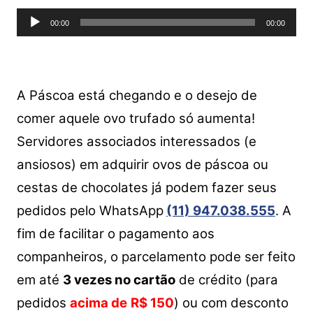
s
e
er
y
e
Tocador
A
b
Li
00:00
00:00
de
p
o
n
áudio
p
o
k
k
A Páscoa está chegando e o desejo de
comer aquele ovo trufado só aumenta!
Servidores associados interessados (e
ansiosos) em adquirir ovos de páscoa ou
cestas de chocolates já podem fazer seus
pedidos pelo WhatsApp
(11) 947.038.555
. A
fim de facilitar o pagamento aos
companheiros, o parcelamento pode ser feito
em até
3 vezes no cartão
de crédito (para
pedidos
acima de
R$ 150
) ou com desconto