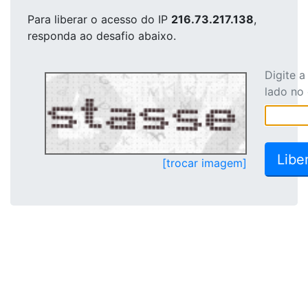
Para liberar o acesso
do IP
216.73.217.138
,
responda ao desafio abaixo.
Digite 
lado no
[trocar imagem]