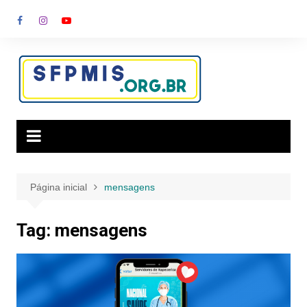
Ir
para
o
conteúdo
Página inicial
mensagens
Tag:
mensagens