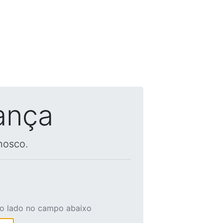
ança
nosco.
ao lado no campo abaixo