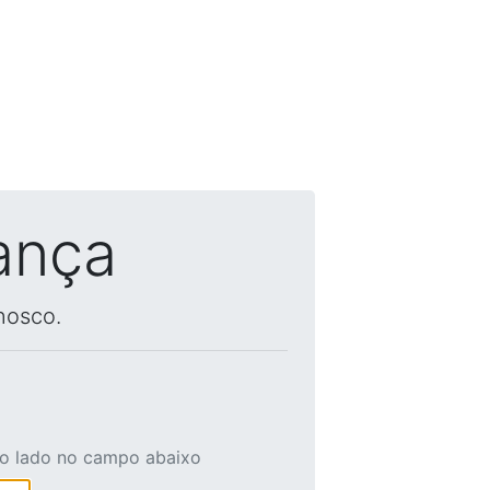
ança
nosco.
ao lado no campo abaixo