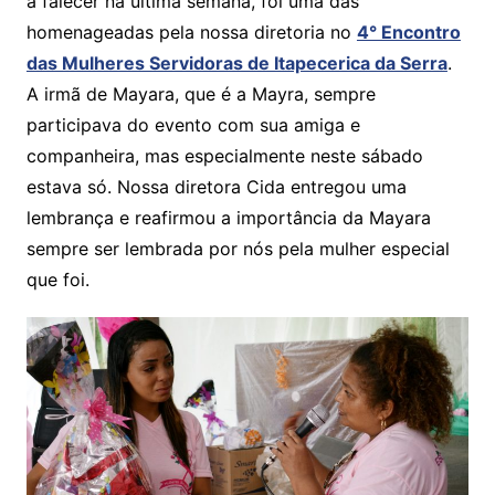
a falecer na última semana, foi uma das
s
e
er
y
e
homenageadas pela nossa diretoria no
4° Encontro
A
b
Li
das Mulheres Servidoras de Itapecerica da Serra
.
p
o
n
A irmã de Mayara, que é a Mayra, sempre
p
o
k
participava do evento com sua amiga e
k
companheira, mas especialmente neste sábado
estava só. Nossa diretora Cida entregou uma
lembrança e reafirmou a importância da Mayara
sempre ser lembrada por nós pela mulher especial
que foi.