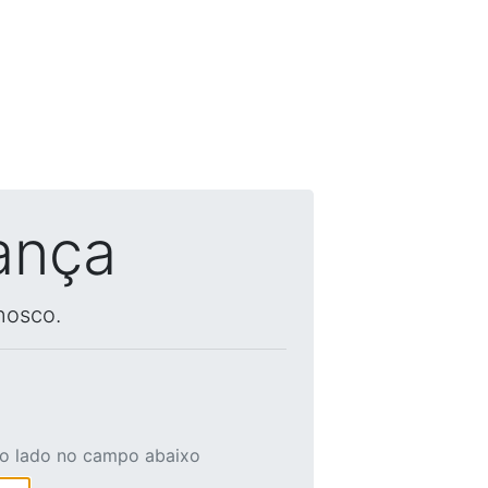
ança
nosco.
ao lado no campo abaixo