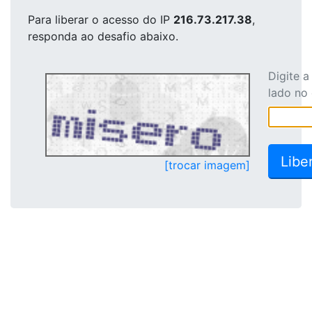
Para liberar o acesso
do IP
216.73.217.38
,
responda ao desafio abaixo.
Digite 
lado no
[trocar imagem]