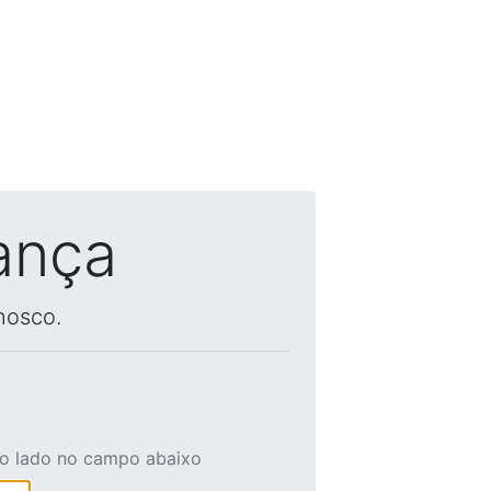
ança
nosco.
ao lado no campo abaixo