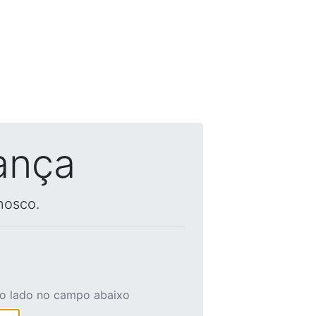
ança
nosco.
ao lado no campo abaixo