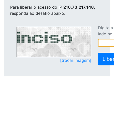
Para liberar o acesso
do IP
216.73.217.148
,
responda ao desafio abaixo.
Digite 
lado no
[trocar imagem]