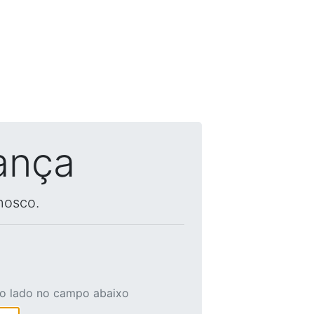
ança
nosco.
ao lado no campo abaixo