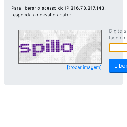
Para liberar o acesso
do IP
216.73.217.143
,
responda ao desafio abaixo.
Digite 
lado no
[trocar imagem]