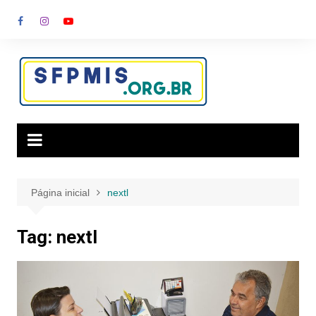
Ir
para
o
conteúdo
Página inicial
nextl
Tag:
nextl