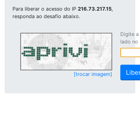
Para liberar o acesso
do IP
216.73.217.15
,
responda ao desafio abaixo.
Digite 
lado no
[trocar imagem]