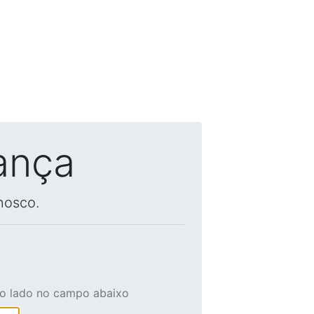
ança
nosco.
ao lado no campo abaixo