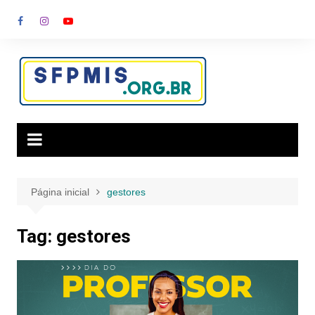
Ir
para
o
conteúdo
Página inicial
gestores
Tag:
gestores