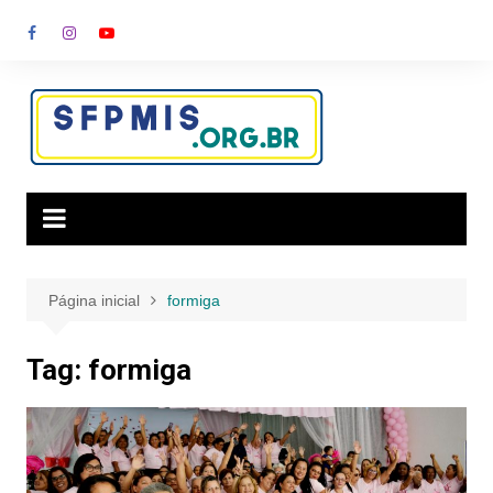
Ir
para
o
conteúdo
Página inicial
formiga
Tag:
formiga