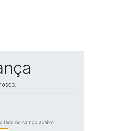
ança
nosco.
ao lado no campo abaixo