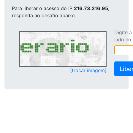
Para liberar o acesso
do IP
216.73.216.95
,
responda ao desafio abaixo.
Digite 
lado no
[trocar imagem]