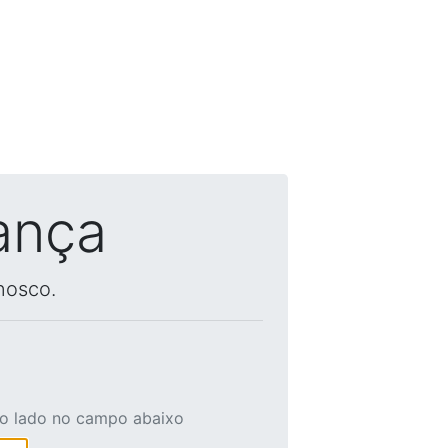
ança
nosco.
ao lado no campo abaixo