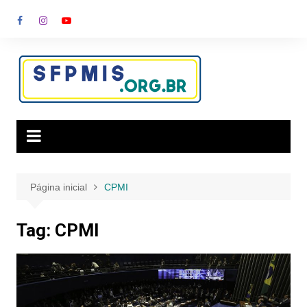
Ir
para
o
conteúdo
Página inicial
CPMI
Tag:
CPMI