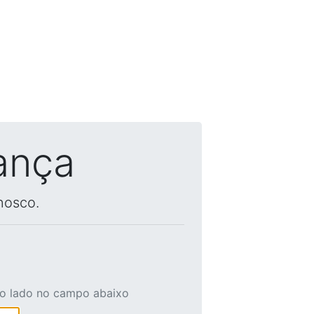
ança
nosco.
ao lado no campo abaixo