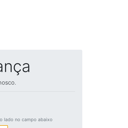
ança
nosco.
ao lado no campo abaixo