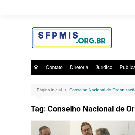
Ir
para
o
conteúdo
Contato
Diretoria
Jurídico
Public
Página inicial
Conselho Nacional de Organização
Tag:
Conselho Nacional de Or