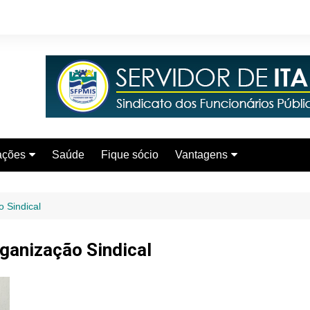
ações
Saúde
Fique sócio
Vantagens
 Sindical
ganização Sindical