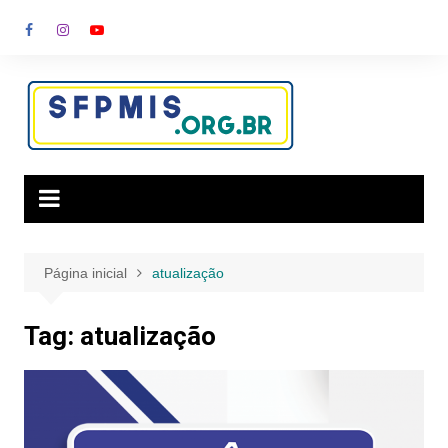
Ir
para
o
conteúdo
Página inicial
atualização
Tag:
atualização