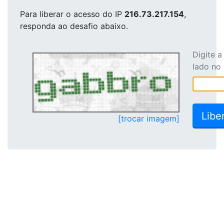
Para liberar o acesso
do IP
216.73.217.154
,
responda ao desafio abaixo.
Digite 
lado no
[trocar imagem]