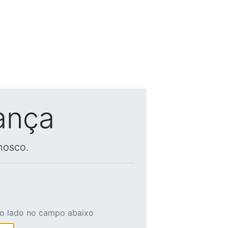
ança
nosco.
ao lado no campo abaixo