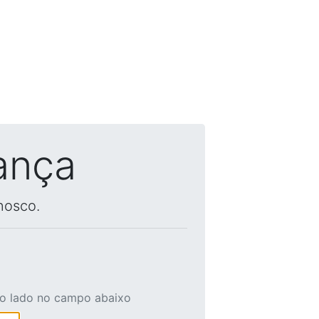
ança
nosco.
ao lado no campo abaixo