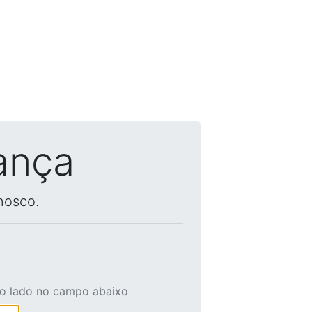
ança
nosco.
ao lado no campo abaixo