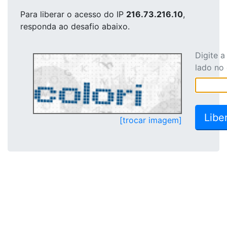
Para liberar o acesso
do IP
216.73.216.10
,
responda ao desafio abaixo.
Digite 
lado no
[trocar imagem]