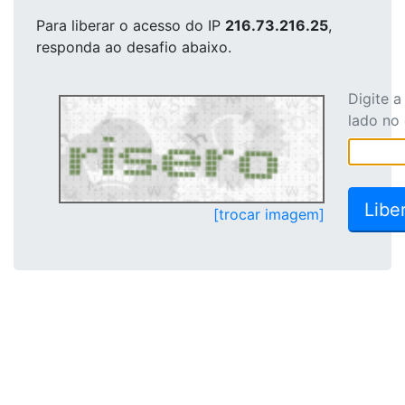
Para liberar o acesso
do IP
216.73.216.25
,
responda ao desafio abaixo.
Digite 
lado no
[trocar imagem]