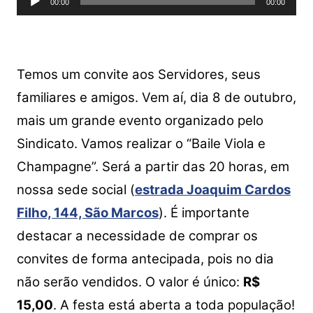
A
b
Li
00:00
00:00
de
p
o
n
áudio
p
o
k
k
Temos um convite aos Servidores, seus
familiares e amigos. Vem aí, dia 8 de outubro,
mais um grande evento organizado pelo
Sindicato. Vamos realizar o “Baile Viola e
Champagne”. Será a partir das 20 horas, em
nossa sede social (
estrada Joaquim Cardos
Filho, 144, São Marcos
). É importante
destacar a necessidade de comprar os
convites de forma antecipada, pois no dia
não serão vendidos. O valor é único:
R$
15,00
. A festa está aberta a toda população!