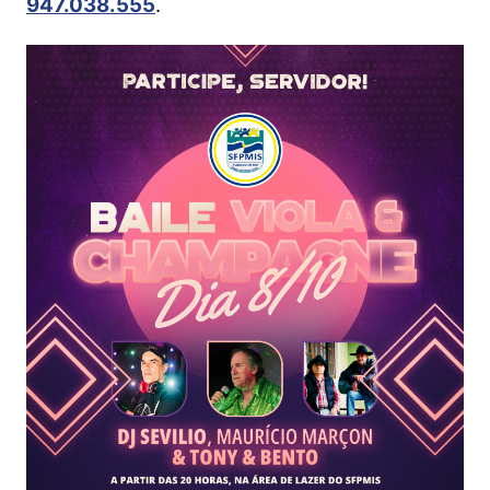
947.038.555
.