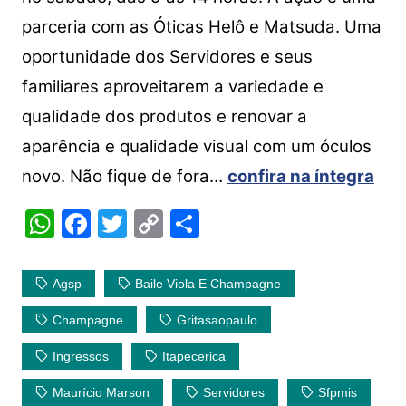
parceria com as Óticas Helô e Matsuda. Uma
oportunidade dos Servidores e seus
familiares aproveitarem a variedade e
qualidade dos produtos e renovar a
aparência e qualidade visual com um óculos
novo. Não fique de fora…
confira na íntegra
W
F
T
C
S
h
a
w
o
h
at
c
itt
p
ar
Agsp
Baile Viola E Champagne
s
e
er
y
e
Champagne
Gritasaopaulo
A
b
Li
Ingressos
Itapecerica
p
o
n
p
o
k
Maurício Marson
Servidores
Sfpmis