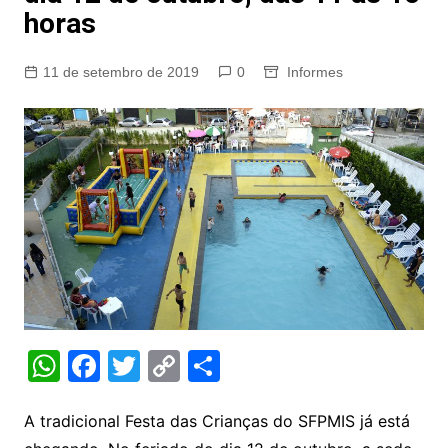
horas
11 de setembro de 2019
0
Informes
W
F
T
C
S
h
a
w
o
h
at
c
itt
p
ar
A tradicional Festa das Crianças do SFPMIS já está