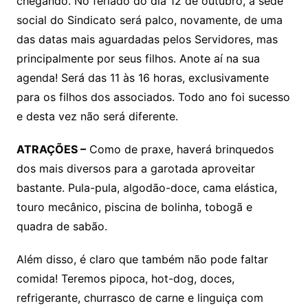
chegando. No feriado do dia 12 de outubro, a sede
s
e
er
y
e
social do Sindicato será palco, novamente, de uma
A
b
Li
das datas mais aguardadas pelos Servidores, mas
p
o
n
principalmente por seus filhos. Anote aí na sua
p
o
k
agenda! Será das 11 às 16 horas, exclusivamente
k
para os filhos dos associados. Todo ano foi sucesso
e desta vez não será diferente.
ATRAÇÕES –
Como de praxe, haverá brinquedos
dos mais diversos para a garotada aproveitar
bastante. Pula-pula, algodão-doce, cama elástica,
touro mecânico, piscina de bolinha, tobogã e
quadra de sabão.
Além disso, é claro que também não pode faltar
comida! Teremos pipoca, hot-dog, doces,
refrigerante, churrasco de carne e linguiça com