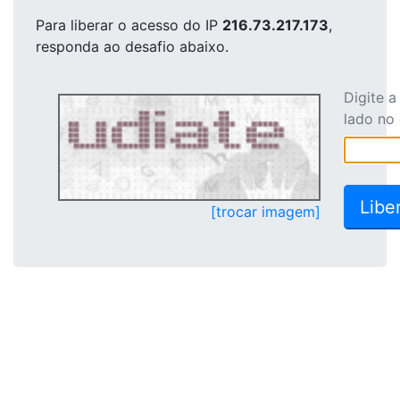
Para liberar o acesso
do IP
216.73.217.173
,
responda ao desafio abaixo.
Digite 
lado no
[trocar imagem]