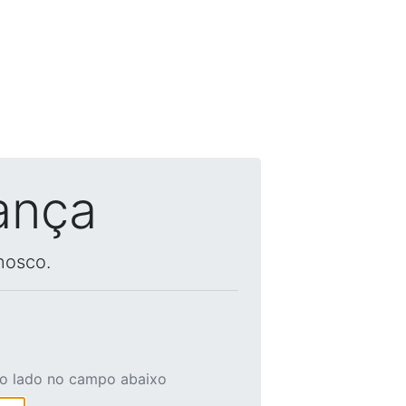
ança
nosco.
ao lado no campo abaixo