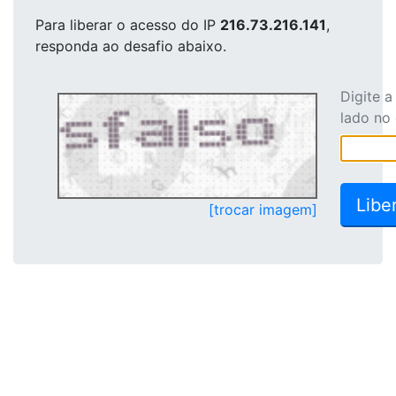
Para liberar o acesso
do IP
216.73.216.141
,
responda ao desafio abaixo.
Digite 
lado no
[trocar imagem]