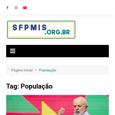
Ir
para
o
conteúdo
Página inicial
População
Tag:
População