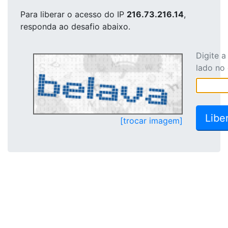
Para liberar o acesso
do IP
216.73.216.14
,
responda ao desafio abaixo.
Digite 
lado no
[trocar imagem]