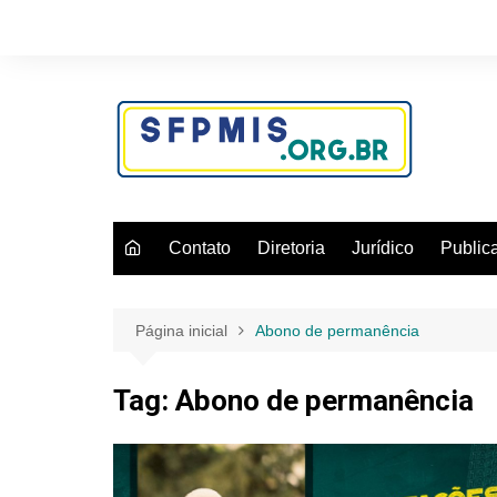
Ir
para
o
conteúdo
Contato
Diretoria
Jurídico
Public
Página inicial
Abono de permanência
Tag:
Abono de permanência