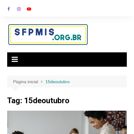
Ir
para
o
conteúdo
Página inicial
15deoutubro
Tag:
15deoutubro