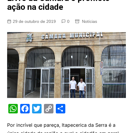
ação na cidade
29 de outubro de 2019
0
Notícias
W
F
T
C
S
h
a
w
o
h
at
c
itt
p
ar
Por incrível que pareça, Itapecerica da Serra é a