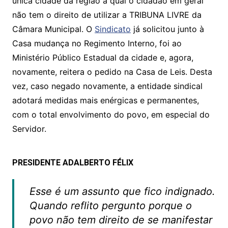
única cidade da região a qual o cidadão em geral
s
e
er
y
e
não tem o direito de utilizar a TRIBUNA LIVRE da
A
b
Li
Câmara Municipal. O
Sindicato
já solicitou junto à
p
o
n
Casa mudança no Regimento Interno, foi ao
p
o
k
Ministério Público Estadual da cidade e, agora,
k
novamente, reitera o pedido na Casa de Leis. Desta
vez, caso negado novamente, a entidade sindical
adotará medidas mais enérgicas e permanentes,
com o total envolvimento do povo, em especial do
Servidor.
PRESIDENTE ADALBERTO FÉLIX
Esse é um assunto que fico indignado.
Quando reflito pergunto porque o
povo não tem direito de se manifestar