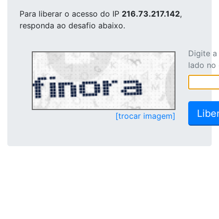
Para liberar o acesso
do IP
216.73.217.142
,
responda ao desafio abaixo.
Digite 
lado no
[trocar imagem]