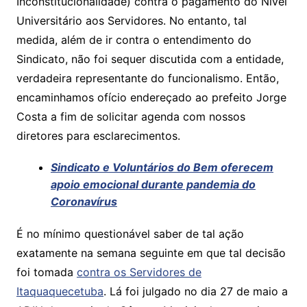
Inconstitucionalidade) contra o pagamento do Nível
A
b
Li
Universitário aos Servidores. No entanto, tal
p
o
n
medida, além de ir contra o entendimento do
p
o
k
Sindicato, não foi sequer discutida com a entidade,
k
verdadeira representante do funcionalismo. Então,
encaminhamos ofício endereçado ao prefeito Jorge
Costa a fim de solicitar agenda com nossos
diretores para esclarecimentos.
Sindicato e Voluntários do Bem oferecem
apoio emocional durante pandemia do
Coronavírus
É no mínimo questionável saber de tal ação
exatamente na semana seguinte em que tal decisão
foi tomada
contra os Servidores de
Itaquaquecetuba
. Lá foi julgado no dia 27 de maio a