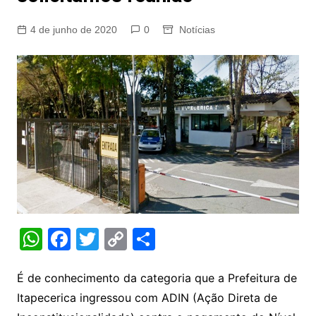
4 de junho de 2020
0
Notícias
W
F
T
C
S
h
a
w
o
h
at
c
itt
p
ar
É de conhecimento da categoria que a Prefeitura de
Itapecerica ingressou com ADIN (Ação Direta de
s
e
er
y
e